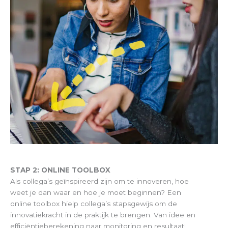
STAP 2: ONLINE TOOLBOX
Als collega’s geïnspireerd zijn om te innoveren, hoe
weet je dan waar en hoe je moet beginnen? Een
online toolbox hielp collega’s stapsgewijs om de
innovatiekracht in de praktijk te brengen. Van idee en
efﬁciëntieberekening naar monitoring en resultaat!