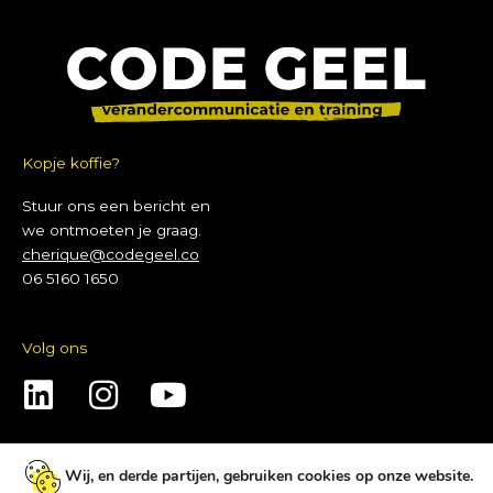
Kopje koffie?
Stuur ons een bericht en
we ontmoeten je graag.
cherique@codegeel.co
06 5160 1650
Volg ons
L
I
Y
i
n
o
n
s
u
Wij, en derde partijen, gebruiken cookies op onze website.
Privacybeleid
|
Cookiebeleid
|
Voorwaarden
k
t
t