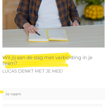
Wil jij aan de slag met verbinding in je
team?
LUCAS DENKT MET JE MEE!
J
e
n
a
T