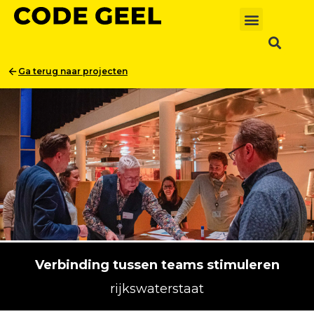
Ga
naar
de
inhoud
Ga terug naar projecten
Verbinding tussen teams stimuleren
rijkswaterstaat