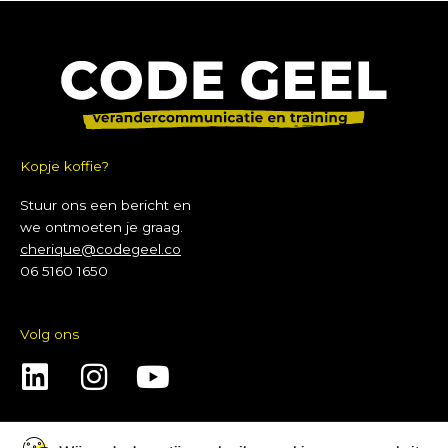
Kopje koffie?
Stuur ons een bericht en
we ontmoeten je graag.
cherique@codegeel.co
06 5160 1650
Volg ons
L
I
Y
i
n
o
n
s
u