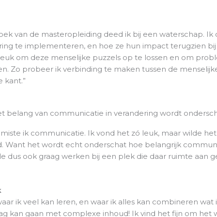
oek van de masteropleiding deed ik bij een waterschap. Ik
ing te implementeren, en hoe ze hun impact terugzien bij
leuk om deze menselijke puzzels op te lossen en om prob
en. Zo probeer ik verbinding te maken tussen de menselijk
 kant.”
et belang van communicatie in verandering wordt ondersch
 miste ik communicatie. Ik vond het zó leuk, maar wilde h
. Want het wordt echt onderschat hoe belangrijk communica
lde dus ook graag werken bij een plek die daar ruimte aan ge
k
ar ik veel kan leren, en waar ik alles kan combineren wat i
lag kan gaan met complexe inhoud! Ik vind het fijn om het