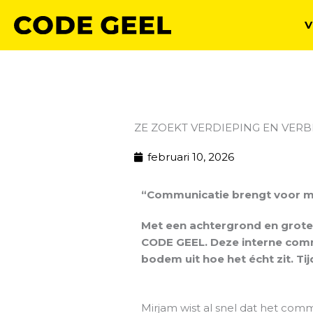
Ga
naar
V
de
inhoud
ZE ZOEKT VERDIEPING EN VERB
februari 10, 2026
“Communicatie brengt voor mij
Met een achtergrond en grote 
CODE GEEL. Deze interne comm
bodem uit hoe het écht zit. Ti
Mirjam wist al snel dat het com