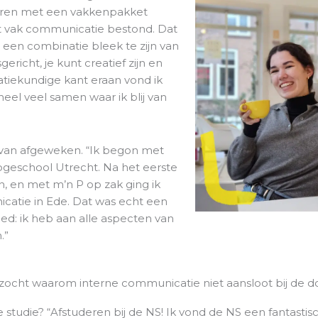
waren met een vakkenpakket
et vak communicatie bestond. Dat
een combinatie bleek te zijn van
gericht, je kunt creatief zijn en
atiekundige kant eraan vond ik
heel veel samen waar ik blij van
r van afgeweken. “Ik begon met
geschool Utrecht. Na het eerste
ijn, en met m’n P op zak ging ik
catie in Ede. Dat was echt een
d: ik heb aan alle aspecten van
.”
rzocht waarom interne communicatie niet aansloot bij de d
studie? “Afstuderen bij de NS! Ik vond de NS een fantastisc