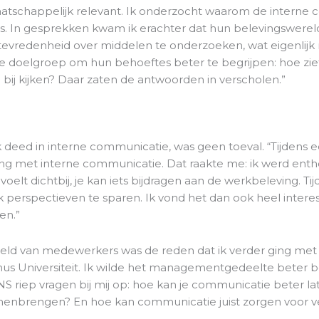
maatschappelijk relevant. Ik onderzocht waarom de interne 
s. In gesprekken kwam ik erachter dat hun belevingswerel
 tevredenheid over middelen te onderzoeken, wat eigenlijk 
e doelgroep om hun behoeftes beter te begrijpen: hoe ziet
 bij kijken? Daar zaten de antwoorden in verscholen.”
 deed in interne communicatie, was geen toeval. “Tijdens 
king met interne communicatie. Dat raakte me: ik werd ent
elt dichtbij, je kan iets bijdragen aan de werkbeleving. Tij
 perspectieven te sparen. Ik vond het dan ook heel inter
en.”
ereld van medewerkers was de reden dat ik verder ging m
us Universiteit. Ik wilde het managementgedeelte beter be
S riep vragen bij mij op: hoe kan je communicatie beter lat
enbrengen? En hoe kan communicatie juist zorgen voor v