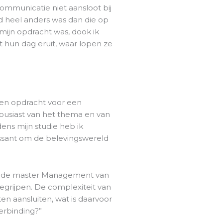
communicatie niet aansloot bij
d heel anders was dan die op
mijn opdracht was, dook ik
 hun dag eruit, waar lopen ze
een opdracht voor een
housiast van het thema en van
dens mijn studie heb ik
essant om de belevingswereld
et de master Management van
grijpen. De complexiteit van
en aansluiten, wat is daarvoor
erbinding?”