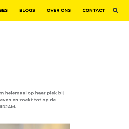
SES
BLOGS
OVER ONS
CONTACT
m helemaal op haar plek bij
even en zoekt tot op de
MIRJAM.