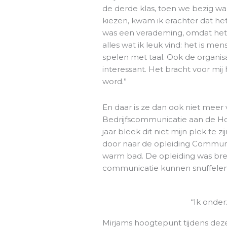
de derde klas, toen we bezig 
kiezen, kwam ik erachter dat h
was een verademing, omdat het 
alles wat ik leuk vind: het is mens
spelen met taal. Ook de organis
interessant. Het bracht voor mij 
word.”
En daar is ze dan ook niet mee
Bedrijfscommunicatie aan de Ho
jaar bleek dit niet mijn plek te z
door naar de opleiding Communi
warm bad. De opleiding was bree
communicatie kunnen snuffelen
“Ik onde
Mirjams hoogtepunt tijdens deze 