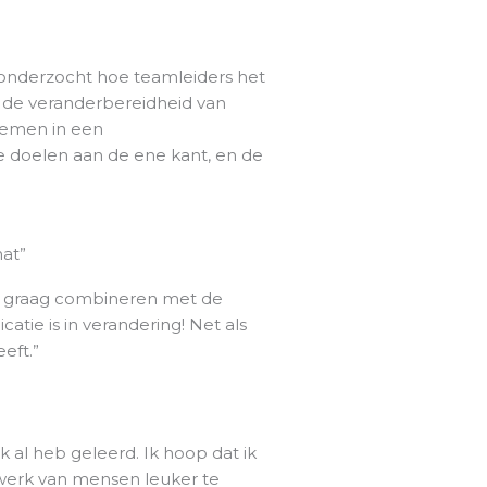
 onderzocht hoe teamleiders het
 de veranderbereidheid van
lemen in een
e doelen aan de ene kant, en de
at”
et graag combineren met de
tie is in verandering! Net als
eft.”
k al heb geleerd. Ik hoop dat ik
 werk van mensen leuker te