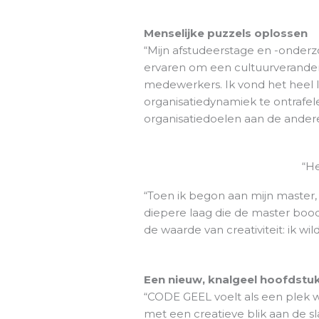
Menselijke puzzels oplossen
“Mijn afstudeerstage en -onderz
ervaren om een cultuurverander
medewerkers. Ik vond het heel 
organisatiedynamiek te ontrafel
organisatiedoelen aan de andere
“H
“Toen ik begon aan mijn master,
diepere laag die de master bood
de waarde van creativiteit: ik wi
Een nieuw, knalgeel hoofdstu
“CODE GEEL voelt als een plek wa
met een creatieve blik aan de s