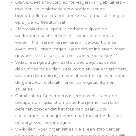
Q&A’s: Geef antwoord echte vragen van gebruikers –
met eerlijke, praktische antwoorden. Zet ze
bijvoorbeeld op intranet, deel ze via e-mail of hang ze
op bij de koffieautomaat.
Floorwalkers / support: Zichtbare hulp op de
werkvloer maakt het verschil, vooral in de eerste
weken. Mensen willen iemand in de buurt die ze
even iets kunnen vragen. Geen ticket indienen, maar
gewoon:
“Hé, ik snap dit niet. Kun jij meekijken?”
Video: Een goed gemaakte video zegt vaak meer
dan vijf pagina’s uitleg. Laat kort zien wat er verandert,
waarom dat nodig is, en vooral: wat het oplevert voor
de gebruiker. Gebruik herkenbare gezichten en
situaties.
Gamification: Spelenderwijs leren werkt. Met een
escaperoom, quiz of simulatie kun je mensen laten
oefenen zonder dat het fout kan gaan. Zo’n
spelelement verlaagt de drempel, maakt het leuker
en zorgt voor beter begrip.
VR-brillen: Voor organisaties die al een stap verder
willen: met virtual reality kun je medewerkers letterlijk