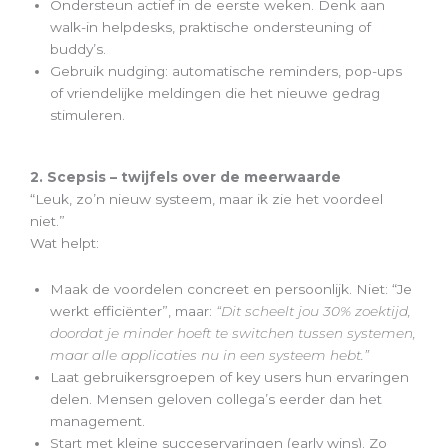
Ondersteun actief in de eerste weken. Denk aan
walk-in helpdesks, praktische ondersteuning of
buddy’s.
Gebruik nudging: automatische reminders, pop-ups
of vriendelijke meldingen die het nieuwe gedrag
stimuleren.
2. Scepsis – twijfels over de meerwaarde
“Leuk, zo’n nieuw systeem, maar ik zie het voordeel
niet.”
Wat helpt:
Maak de voordelen concreet en persoonlijk. Niet: “Je
werkt efficiënter”, maar:
“Dit scheelt jou 30% zoektijd,
doordat je minder hoeft te switchen tussen systemen,
maar alle applicaties nu in een systeem hebt.”
Laat gebruikersgroepen of key users hun ervaringen
delen. Mensen geloven collega’s eerder dan het
management.
Start met kleine succeservaringen (early wins). Zo